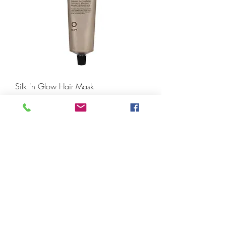
Silk 'n Glow Hair Mask
Prijs
€ 35,50