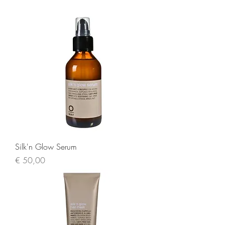
Silk'n Glow Serum
Prijs
€ 50,00