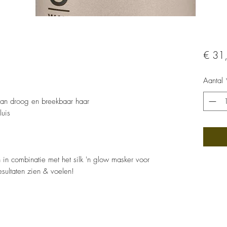
€ 31
Aantal
e van droog en breekbaar haar
luis
in combinatie met het silk 'n glow masker voor
resultaten zien & voelen!