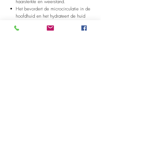
haarsterkte en weerstand.
Het bevordert de microcirculatie in de
hoofdhuid en het hydrateert de huid
lichtjes, waardoor het comfort van de
meest gevoelige huidtypes wordt
verbeterd.
zonder alcohol/vrij van
concerveringsmiddelen/nikkelvrij.
100ml
Breng het product aan na het wassen en
verzorgen van je haar. Je mag de spray
rechtstreeks op je hoofdhuid aanbrengen,
even inmasseren en dan je haar
beginnen stylen.