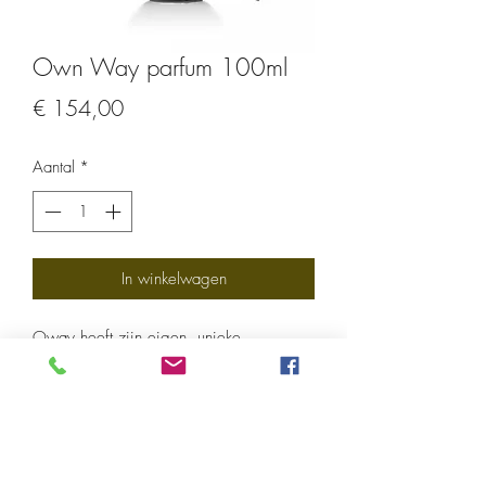
Own Way parfum 100ml
Prijs
€ 154,00
Aantal
*
In winkelwagen
Oway heeft zijn eigen, unieke
geurbeleving die je in verschillende
fases kan ontdekken. We beginnen met
een aroma van citrus, salvia en myrthus.
Gaan dan over in een geur van
lavendel, thijm en rozemarijn. Om af te