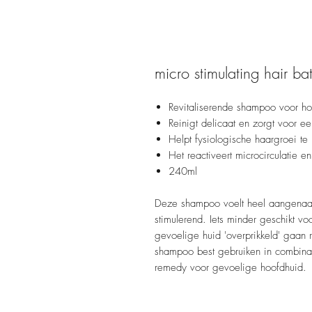
micro stimulating hair ba
Revitaliserende shampoo voor hoo
Reinigt delicaat en zorgt voor e
Helpt fysiologische haargroei te
Het reactiveert microcirculatie e
240ml
Deze shampoo voelt heel aangenaam 
stimulerend. Iets minder geschikt v
gevoelige huid 'overprikkeld' gaan 
shampoo best gebruiken in combinat
remedy voor gevoelige hoofdhuid.