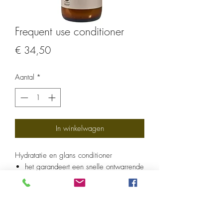
Frequent use conditioner
Prijs
€ 34,50
Aantal
*
In winkelwagen
Hydratatie en glans conditioner
het garandeert een snelle ontwarrende
werking
het voedt en versterkt zonder het haar
te verzwaren
het haar is direct zacht en stralend