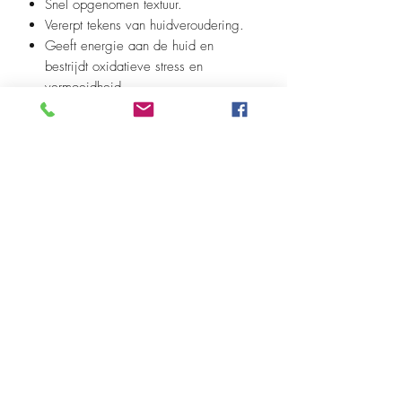
Snel opgenomen textuur.
Vererpt tekens van huidveroudering.
Geeft energie aan de huid en
bestrijdt oxidatieve stress en
vermoeidheid.
Beheerst overtollige vetten en geeft
de huid een mat uiterlijk.
De resurrection plant stimuleert de cel
regeneratie en bestrijdt vrije
radicalen.
50ml
Breng elke dag 's morgends en 's avonds
een klein beetje aan op gezicht & rond
de ogen. Best in combinatie na het
reinigen met de face & beard hydrating
cleanser.