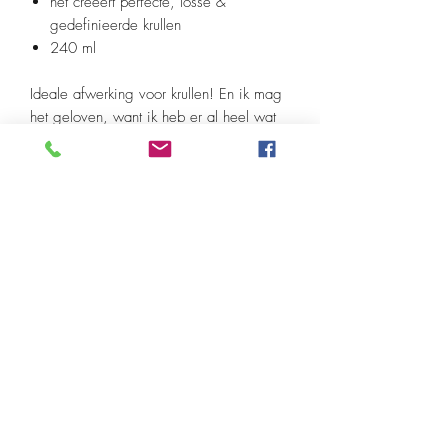
het creëert perfecte, losse &
gedefinieerde krullen
240 ml
Ideale afwerking voor krullen! En ik mag
het geloven, want ik heb er al heel wat
mensen blij mee gemaakt.. Je komt er
enorm lang mee toe en je krullen gaan
mooi gedefinieerd worden (weg pluis).
Het is een gel-achtige textuur, dus ik
raad het aan om hem te gebruiken op nat
haar. Eens je krullen al droog zijn, zou ik
eerder de next day cream gaan
gebruiken of de boho pomade.
Productinformatie
Breng de gewenste hoeveelheid aan op